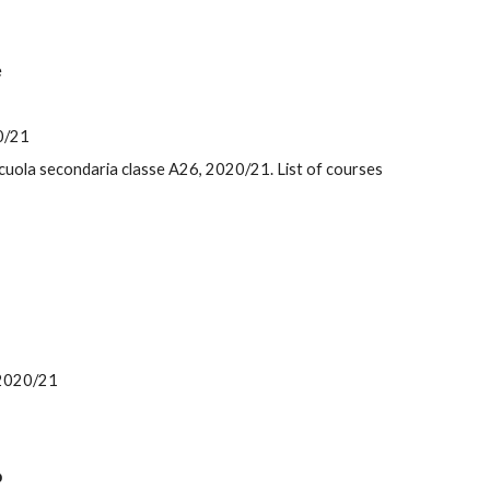
e
0
/2
1
scuola secondaria classe A26, 
2020/21. List of 
co
urses 
, 2020/21
p