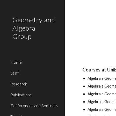
Sk
Geometry and
Algebra
Group
Home
Courses at Uni
Staff
Algebra e Geomet
Research
Algebra e Geomet
Algebra e Geomet
Publications
Algebra e Geometr
Conferences and Seminars
Algebra e Geometr