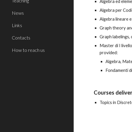
Teaching
Algebra ed elemen
Algebra per Codic
News
Algebra lineare e
Links
Graph theory and
Graph labelings, 
Contacts
Master di I livello
How to reach us
provided:
Algebra, Mate
Fondamenti d
Courses deliver
Topics in Discre